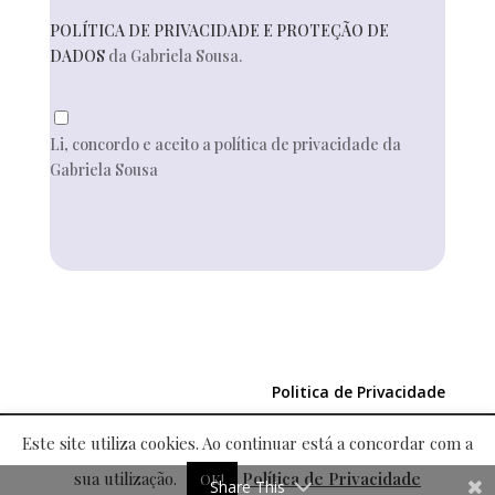
POLÍTICA DE PRIVACIDADE E PROTEÇÃO DE
DADOS
da Gabriela Sousa.
Li, concordo e aceito a política de privacidade da
Gabriela Sousa
Politica de Privacidade
Este site utiliza cookies. Ao continuar está a concordar com a
sua utilização.
Política de Privacidade
©2021 Gabriela Sousa | powered by
esferacritica.pt
OK!
Share This