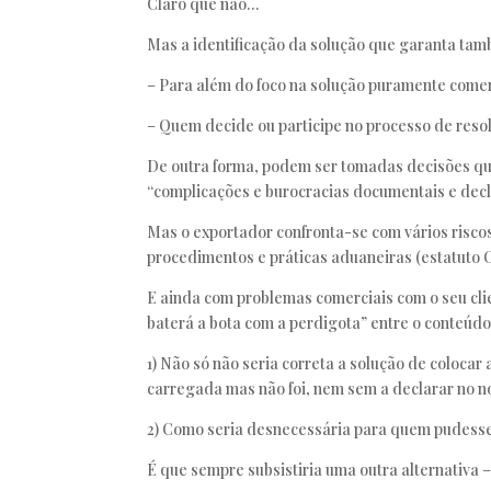
Claro que não…
Mas a identificação da solução que garanta ta
– Para além do foco na solução puramente comerc
– Quem decide ou participe no processo de resol
De outra forma, podem ser tomadas decisões que
“complicações e burocracias documentais e decl
Mas o exportador confronta-se com vários riscos
procedimentos e práticas aduaneiras (estatuto
E ainda com problemas comerciais com o seu clie
baterá a bota com a perdigota” entre o conteúd
1) Não só não seria correta a solução de coloca
carregada mas não foi, nem sem a declarar no no
2) Como seria desnecessária para quem pudesse s
É que sempre subsistiria uma outra alternativa