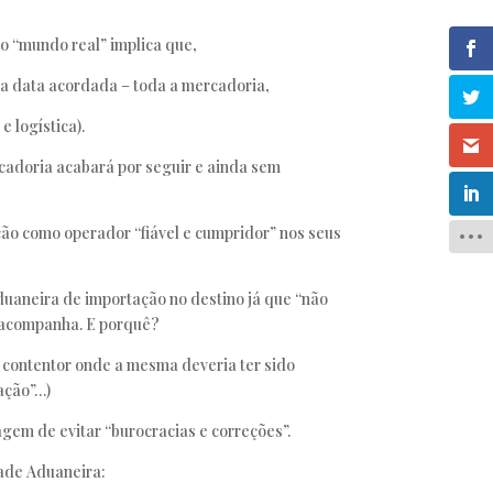
 “mundo real” implica que,
 na data acordada – toda a mercadoria,
 logística).
cadoria acabará por seguir e ainda sem
ção como operador “fiável e cumpridor” nos seus
duaneira de importação no destino já que “não
s acompanha. E porquê?
o contentor onde a mesma deveria ter sido
tação”…)
gem de evitar “burocracias e correções”.
dade Aduaneira: