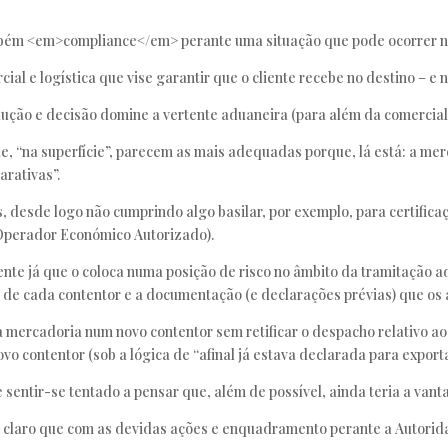
mbém <em>compliance</em> perante uma situação que pode ocorrer no
ial e logística que vise garantir que o cliente recebe no destino – e
ução e decisão domine a vertente aduaneira (para além da comercial e
, “na superfície”, parecem as mais adequadas porque, lá está: a mer
arativas”.
, desde logo não cumprindo algo basilar, por exemplo, para certifica
 Operador Económico Autorizado).
nte já que o coloca numa posição de risco no âmbito da tramitação a
o de cada contentor e a documentação (e declarações prévias) que o
r a mercadoria num novo contentor sem retificar o despacho relativo a
vo contentor (sob a lógica de “afinal já estava declarada para expor
entir-se tentado a pensar que, além de possível, ainda teria a vanta
 – claro que com as devidas ações e enquadramento perante a Autori